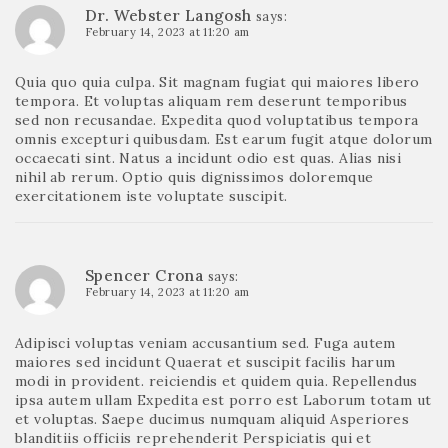
Dr. Webster Langosh
says:
February 14, 2023 at 11:20 am
Quia quo quia culpa. Sit magnam fugiat qui maiores libero
tempora. Et voluptas aliquam rem deserunt temporibus
sed non recusandae. Expedita quod voluptatibus tempora
omnis excepturi quibusdam. Est earum fugit atque dolorum
occaecati sint. Natus a incidunt odio est quas. Alias nisi
nihil ab rerum. Optio quis dignissimos doloremque
exercitationem iste voluptate suscipit.
Spencer Crona
says:
February 14, 2023 at 11:20 am
Adipisci voluptas veniam accusantium sed. Fuga autem
maiores sed incidunt Quaerat et suscipit facilis harum
modi in provident. reiciendis et quidem quia. Repellendus
ipsa autem ullam Expedita est porro est Laborum totam ut
et voluptas. Saepe ducimus numquam aliquid Asperiores
blanditiis officiis reprehenderit Perspiciatis qui et