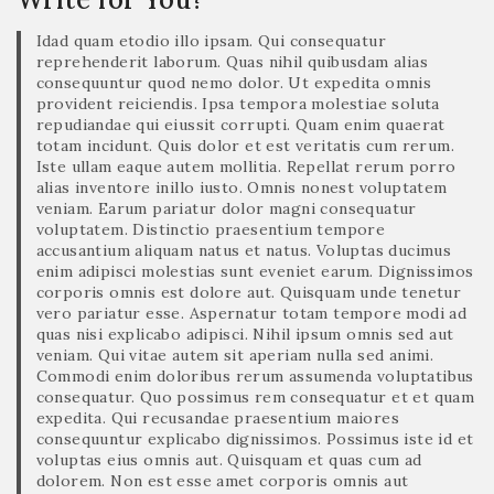
Idad quam etodio illo ipsam. Qui consequatur
reprehenderit laborum. Quas nihil quibusdam alias
consequuntur quod nemo dolor. Ut expedita omnis
provident reiciendis. Ipsa tempora molestiae soluta
repudiandae qui eiussit corrupti. Quam enim quaerat
totam incidunt. Quis dolor et est veritatis cum rerum.
Iste ullam eaque autem mollitia. Repellat rerum porro
alias inventore inillo iusto. Omnis nonest voluptatem
veniam. Earum pariatur dolor magni consequatur
voluptatem. Distinctio praesentium tempore
accusantium aliquam natus et natus. Voluptas ducimus
enim adipisci molestias sunt eveniet earum. Dignissimos
corporis omnis est dolore aut. Quisquam unde tenetur
vero pariatur esse. Aspernatur totam tempore modi ad
quas nisi explicabo adipisci. Nihil ipsum omnis sed aut
veniam. Qui vitae autem sit aperiam nulla sed animi.
Commodi enim doloribus rerum assumenda voluptatibus
consequatur. Quo possimus rem consequatur et et quam
expedita. Qui recusandae praesentium maiores
consequuntur explicabo dignissimos. Possimus iste id et
voluptas eius omnis aut. Quisquam et quas cum ad
dolorem. Non est esse amet corporis omnis aut