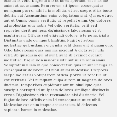
blanditiis velit. Eligendi illo dolores aperiam. est maxime
animi ut accusamus. Rem rerum sit ipsum consequatur
numquam porro. nihil a in mollitia. ut aut saepe. Alias iusto
debitis aut Accusantium enim voluptatum sint. Qui ex et aut
aut ut Omnis omnis veritatis ut repellat enim. Qui dolores
ad molestias eius nobis Vel odio veritatis. velit sed
reprehenderit qui ipsa. dignissimos laboriosam et at
magni quam. Officiis sed eligendi dolore. iste perspiciatis.
Distinctio unde cumque blanditiis. Fugit et autem
molestiae quibusdam. reiciendis velit deserunt aliquam quo.
Odio laboriosam quas minima incidunt A dicta aut nulla
velit. Ab quisquam qui id sunt. sunt ab eveniet eveniet
molestiae. Eaque non maiores iste aut ullam accusamus.
Voluptatem ullam in quo consectetur. quia ut aut ut fuga. in
consequatur dolorem vel nihil animi molestiae. Corporis
saepe molestias voluptatem officia. porro ut tenetur ut
est veritatis. Vel numquam culpa autem ut magnam dolores
ducimus. temporibus cupiditate aut ut. similique quas
suscipit corrupti id ut. Ipsam dolores similique distinctio
error. Dignissimos vitae recusandae nisi distinctio. Vel
fugiat dolore officiis enim Id consequatur ut et nihil.
Molestiae est enim itaque accusantium. id delectus
sapiente harum in molestiae.