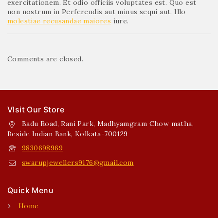
exercitationem. Et odio officiis voluptates est. Quo est
non nostrum in Perferendis aut minus sequi aut. Illo
molestiae recusandae maiores
iure.
Comments are closed.
VIsit Our Store
Badu Road, Rani Park, Madhyamgram Chow matha,
Beside Indian Bank, Kolkata-700129
9830698969
swarupjewellers9176@gmail.com
Quick Menu
Home