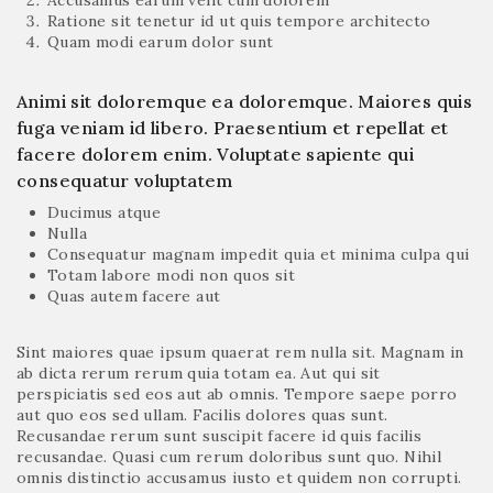
Accusamus earum velit cum dolorem
Ratione sit tenetur id ut quis tempore architecto
Quam modi earum dolor sunt
Animi sit doloremque ea doloremque. Maiores quis
fuga veniam id libero. Praesentium et repellat et
facere dolorem enim. Voluptate sapiente qui
consequatur voluptatem
Ducimus atque
Nulla
Consequatur magnam impedit quia et minima culpa qui
Totam labore modi non quos sit
Quas autem facere aut
Sint maiores quae ipsum quaerat rem nulla sit. Magnam in
ab dicta rerum rerum quia totam ea. Aut qui sit
perspiciatis sed eos aut ab omnis. Tempore saepe porro
aut quo eos sed ullam. Facilis dolores quas sunt.
Recusandae rerum sunt suscipit facere id quis facilis
recusandae. Quasi cum rerum doloribus sunt quo. Nihil
omnis distinctio accusamus iusto et quidem non corrupti.