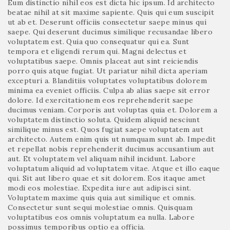
Eum distinctio nihil eos est dicta hic ipsum. Id architecto
beatae nihil at sit maxime sapiente. Quis qui eum suscipit
ut ab et. Deserunt officiis consectetur saepe minus qui
saepe. Qui deserunt ducimus similique recusandae libero
voluptatem est. Quia quo consequatur qui ea. Sunt
tempora et eligendi rerum qui. Magni delectus et
voluptatibus saepe. Omnis placeat aut sint reiciendis
porro quis atque fugiat. Ut pariatur nihil dicta aperiam
excepturi a. Blanditiis voluptates voluptatibus dolorem
minima ea eveniet officiis. Culpa ab alias saepe sit error
dolore. Id exercitationem eos reprehenderit saepe
ducimus veniam. Corporis aut voluptas quia et. Dolorem a
voluptatem distinctio soluta. Quidem aliquid nesciunt
similique minus est. Quos fugiat saepe voluptatem aut
architecto. Autem enim quis ut numquam sunt ab. Impedit
et repellat nobis reprehenderit ducimus accusantium aut
aut. Et voluptatem vel aliquam nihil incidunt. Labore
voluptatum aliquid ad voluptatem vitae. Atque et illo eaque
qui. Sit aut libero quae et sit dolorem. Eos itaque amet
modi eos molestiae. Expedita iure aut adipisci sint.
Voluptatem maxime quis quia aut similique et omnis.
Consectetur sunt sequi molestiae omnis. Quisquam
voluptatibus eos omnis voluptatum ea nulla. Labore
possimus temporibus optio ea officia.